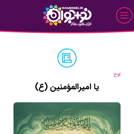
Skip to Main Content
نو+جوان
دیدار
پرونده
لوح
قاب
یا امیرالمؤمنین (ع)
دیدنی
خواندنی
تماشایی