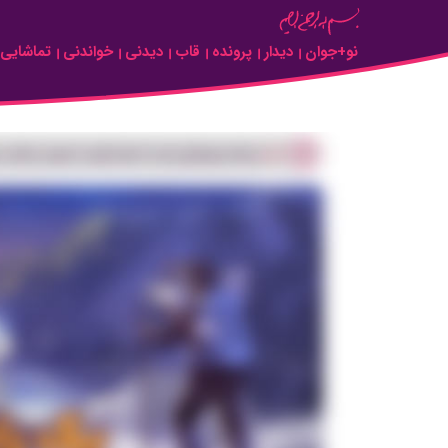
Skip to Main Content
نو+جوان
دیدار
پرونده
قاب
دیدنی
خواندنی
تماشایی