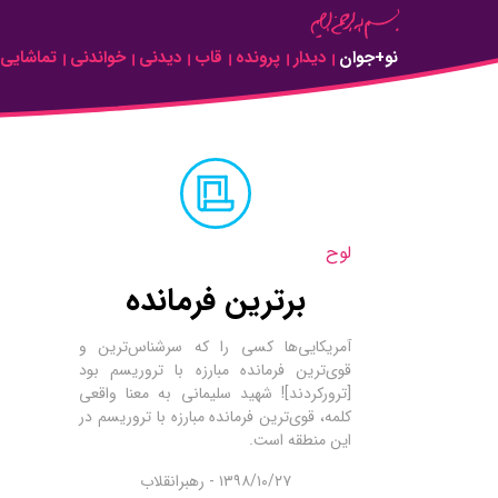
Skip to Main Content
نو+جوان
دیدار
پرونده
قاب
دیدنی
خواندنی
تماشایی
لوح
برترین فرمانده
آمریکایی‌ها کسی را که سرشناس‌ترين و
قوی‌ترین فرمانده مبارزه با تروریسم بود
[ترورکردند]! شهید سلیمانی به معنا واقعی
کلمه، قوی‌ترین فرمانده مبارزه با تروریسم در
این منطقه است.
۱۳۹۸/۱۰/۲۷ - رهبرانقلاب