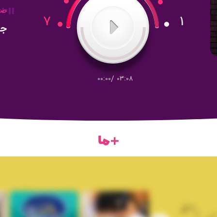
صد
7
1
جز
00:00
/
03:08