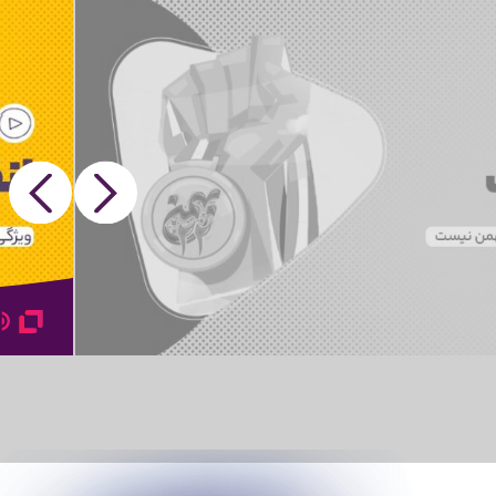
Next
Previous
Mute
Fullscreen