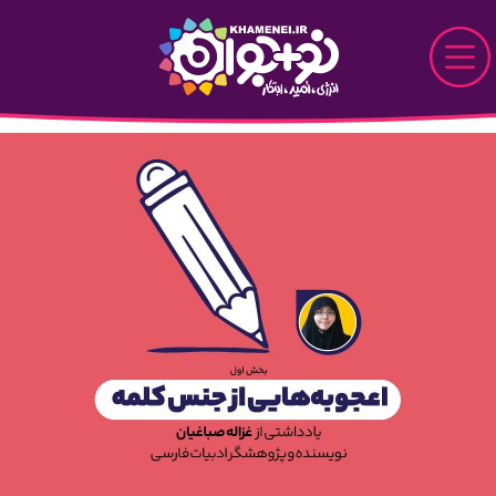
Skip to Main Content
نو+جوان
دیدار
پرونده
قاب
دیدنی
خواندنی
تماشایی