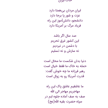
خاک ایران
شنیدنی
ایران مردان بی‌همتا دارد
عزت و شور پا برجا دارد
+ما
دانشجو، دانش‌آموز این راه
فریاد مرگ بر آمريکا دارد
جستجو
صد سال اگر باشد
جستجو
این کشور غرق تحریم
با دشمن در نبردیم
نه سازش و نه تسلیم
دنیا بدان شکست ما محال است
حمله به خاک ما فقط خیال است
رهبر فرزانه ما چه خوش گفت:
قدرت آمریکا رو به زوال است
ما عاشقیم عاشق پاک این راه
مهاجريم مهاجر الى الله
صف به صف آماده جلوه ایم در
سپاه حضرت بقیه الله(عج)