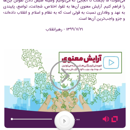
می‌شوند؛ ما بایست تا آنجایی که می‌توانیم وسیله‌ صیقل دادن نفوس این‌ها
شنیدنی
را فراهم کنیم. آرایش معنوی آن‌ها به تقوا، اخلاص، شجاعت، تواضع، پایبندی
به عهد و وفاداری نسبت به قولی است که به نظام و اسلام و انقلاب داده‌اند؛
و جزو واجب‌ترین آن‌ها است.
+ما
۱۳۹۹/۷/۲۱ - رهبرانقلاب
جستجو
جستجو
Play
Video
-0:00
Loaded
Progress
:
:
Mute
Fullscreen
Play
0%
0%