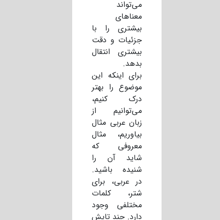
می‌تواند
معناهای
بیشتری را با
جزئیات و دقت
بیشتری انتقال
بدهد.
برای اینکه این
موضوع را بهتر
درک کنیم،
می‌توانیم از
زبان عربی مثال
بیاوریم، مثال
معروفی که
شاید آن را
شنیده باشید.
در عربی، برای
شتر، کلمات
مختلفی وجود
دارد. چند تایش