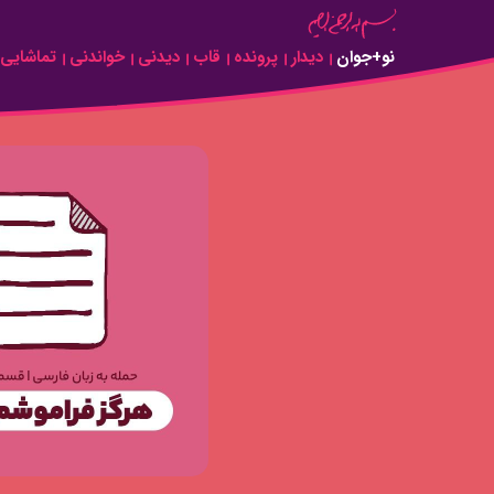
Skip to Main Content
نو+جوان
دیدار
پرونده
قاب
دیدنی
خواندنی
تماشایی