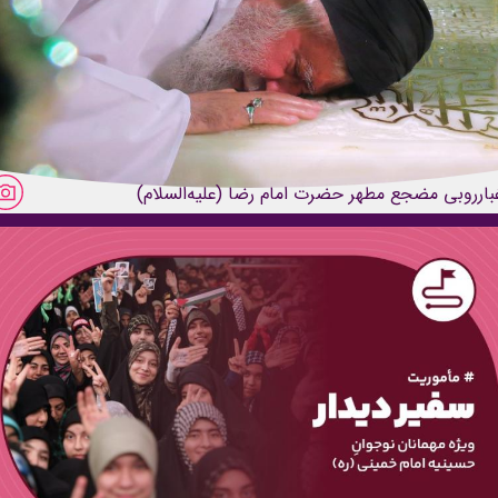
بارروبی مضجع مطهر حضرت امام رضا (علیه‌السلام)