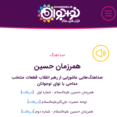
Skip to Main Content
نو+جوان
دیدار
صداهنگ
پرونده
همرزمان حسین
قاب
صداهنگ‌هایی عاشورایی از رهبر انقلاب قطعات منتخب
دیدنی
مداحی با نوای نوجوانان
همرزمان حسین علیه‌السلام - شماره اول [
دریافت
]
خواندنی
نوحه حضرت علی‌اکبرعلیه‌السلام [
دریافت
]
تماشایی
همرزمان حسین علیه‌السلام - شماره دوم [
دریافت
]