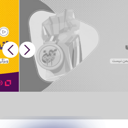
Next
Previous
Mute
Fullscreen