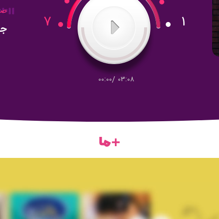
صد
7
1
جز
00:00
/
03:08